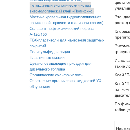
цвета о
Нетоксичный экологически чистый
улавлив
энтомологический клей «Полификс»
Это дае
Мастика кровельная гидроизоляционная
расход 
пониженной горючести (наливная кровля)
Сольвент нефтехимический нефрас-
Клеевы
А-120/150
препятс
ПВХ-пластизоли для нанесения защитных
Энтомо
покрытий
грызуно
Полисульфид кальция
Пластичные смазки
Использ
Цетаноповышающие присадки для
такие л
дизельного топлива
Клей "П
Органические сульфокислоты
Осветление органических жидкостей УФ-
Клей "П
облучением
на кож
дыхател
По физи
таблице
Наимен