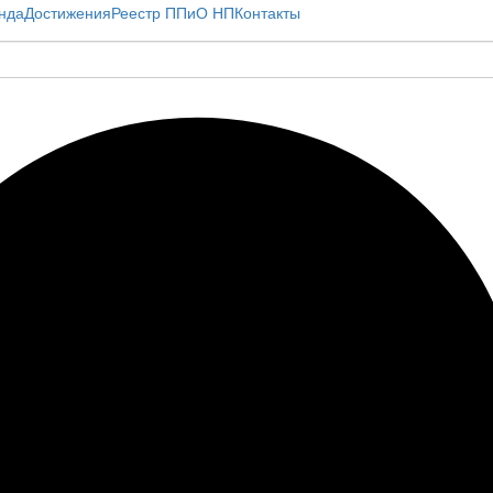
нда
Достижения
Реестр ППиО НП
Контакты