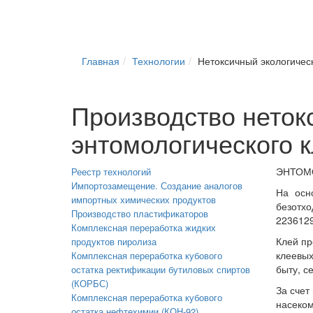
Главная
Технологии
Нетоксичный экологичес
Производство нетокс
энтомологического 
ЭНТОМО
Реестр технологий
Импортозамещение. Создание аналогов
На осн
импортных химических продуктов
безотхо
Производство пластификаторов
2236129
Комплексная переработка жидких
Клей пр
продуктов пиролиза
клеевых
Комплексная переработка кубового
быту, с
остатка ректификации бутиловых спиртов
(КОРБС)
За счет
Комплексная переработка кубового
насеком
остатка нефтехимии (КОН-92)