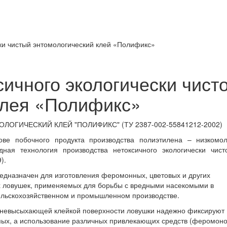
ки чистый энтомологический клей «Полификс»
ичного экологически чисто
клея «Полификс»
ЛОГИЧЕСКИЙ КЛЕЙ "ПОЛИФИКС" (ТУ 2387-002-55841212-2002)
ове побочного продукта производства полиэтилена – низкомо
дная технология производства нетоксичного экологически чис
).
едназначен для изготовления феромонных, цветовых и других
 ловушек, применяемых для борьбы с вредными насекомыми в
ельскохозяйственном и промышленном производстве.
 невысыхающей клейкой поверхности ловушки надежно фиксируют
ых, а использование различных привлекающих средств (феромоно