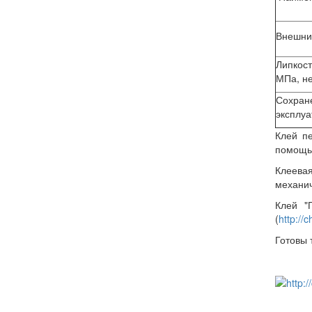
Внешни
Липкост
МПа, не
Сохране
эксплуа
Клей п
помощью
Клеевая
механич
Клей "
(
http://
Готовы 