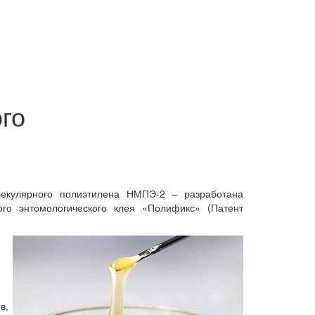
го
лекулярного полиэтилена НМПЭ-2 – разработана
того энтомологического клея «Полификс» (Патент
в,