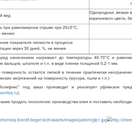
Однородная, вязкая 
й вид
коричневого цвета, б
ь при равномерном отрыве при 20±5°С,
 менее:
ние показателя липкости в процессе
тации через 30 дней, %, не менее
еред нанесением нагревают до температуры 40-70°С и равном
 вальцов, шпателя и т.п. в виде пленки толщиной 0,2-1 мм.
 поверхность остается липкой в течение практически неогранич
еских загрязнений на поверхность (мусора, пыли и т.п.)
Полификс" под заказ производит и реализует уфимское пр
chemteq.ru
).
также продать технологию производства клея и поставить необход