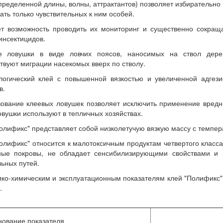
пределенной длины, волны, аттрактантов) позволяет избирательно
ать только чувствительных к ним особей.
т возможность проводить их мониторинг и существенно сокращ
инсектицидов.
е ловушки в виде ловчих поясов, наносимых на ствол дере
твуют миграции насекомых вверх по стволу.
логический клей с повышенной вязкостью и увеличенной адгези
в.
ование клеевых ловушек позволяет исключить применение вредн
овушки используют в тепличных хозяйствах.
олификс" представляет собой низколетучую вязкую массу с темпе
олификс" относится к малотоксичным продуктам четвертого класс
ные покровы, не обладает сенсибилизирующими свойствами и 
ьных путей.
ко-химическим и эксплуатационным показателям клей "Полификс" 
.
ование показателя